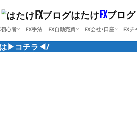
FXとは何か？初心者の為に基礎知識
【初心者向け】FXの正しい始め方を
FX初心者向けの記事一覧
FX自動売買人気ランキング
FX自動売買の基礎知識
スマホで自動売買
自動売買MT4設定ガイド
FX自動売買に関する記事一覧
FX会社の注文処理方
NDD方式
DD方式
おすすめのFX海外口
FX会社に関する記事
チャ
イン
はたけ
FX
ブログ
をわかりやすく解説！
徹底解説
説！NDD方式とDD
X初心者
FX手法
FX自動売買
FX会社･口座
FXチ
FXとは何か？初心者の為に基礎知識
【初心者向け】FXの正しい始め方を
FX初心者向けの記事一覧
FX自動売買人気ランキング
FX自動売買の基礎知識
スマホで自動売買
自動売買MT4設定ガイド
FX自動売買に関する記事一覧
FX会社の注文処理方
NDD方式
DD方式
おすすめのFX海外口
FX会社に関する記事
チャ
イン
◀︎/
をわかりやすく解説！
徹底解説
説！NDD方式とDD