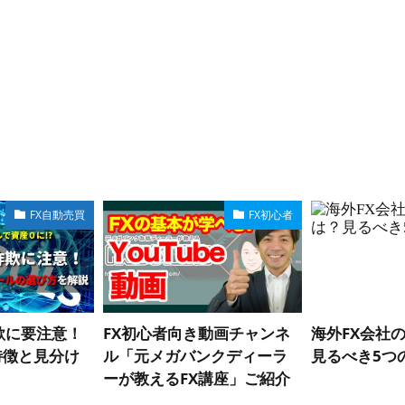
FX自動売買
FX初心者
欺に要注意！
FX初心者向き動画チャンネ
海外FX会社
特徴と見分け
ル「元メガバンクディーラ
見るべき5つ
ーが教えるFX講座」ご紹介