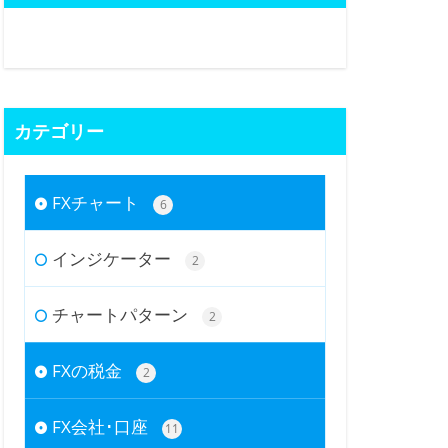
カテゴリー
FXチャート
6
インジケーター
2
チャートパターン
2
FXの税金
2
FX会社･口座
11