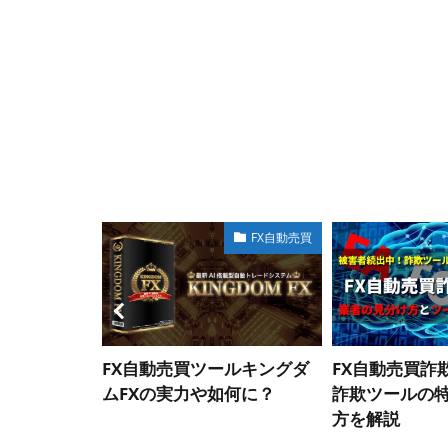
FX会社･口座
FX自動売買
狙うなら海
FX自動売買ツールキングダ
FX自動売買詐
すめの海外
ムFXの実力や如何に？
詐欺ツールの
介
方を解説