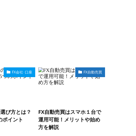
FX会社･口座
FX自動売買
の選び方とは？
FX自動売買はスマホ１台で
FX自動売
のポイント
運用可能！メリットや始め
デンクロス
方を解説