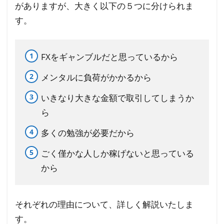
がありますが、大きく以下の５つに分けられま
理由
す。
①FX
をギ
ャン
FXをギャンブルだと思っているから
ブル
だと
メンタルに負荷がかかるから
思っ
いきなり大きな金額で取引してしまうか
てい
るか
ら
ら
多くの勉強が必要だから
1.2
ごく僅かな人しか稼げないと思っている
理由
から
②メ
ンタ
ルに
それぞれの理由について、詳しく解説いたしま
負荷
す。
がか