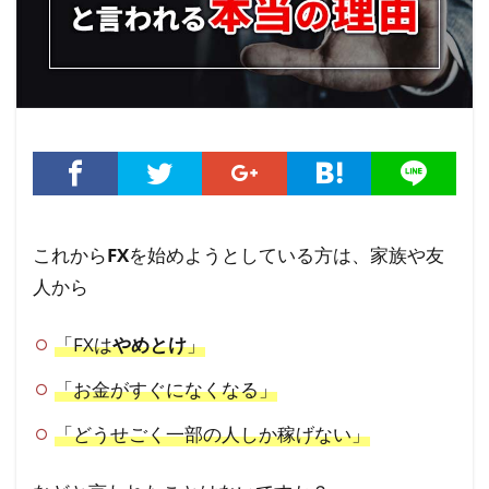
これから
FX
を始めようとしている方は、家族や友
人から
「FXは
やめとけ
」
「お金がすぐになくなる」
「どうせごく一部の人しか稼げない」