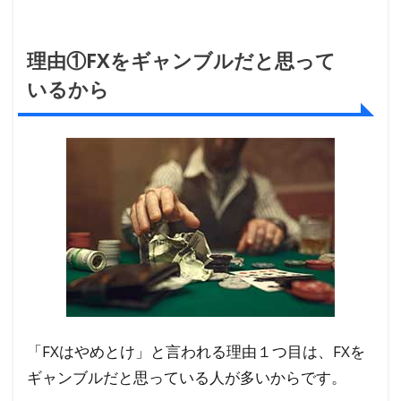
かる
から
理由①FXをギャンブルだと思って
1.3
いるから
理由
③い
きな
り大
きな
金額
で取
引し
てし
まう
から
「FXはやめとけ」と言われる理由１つ目は、FXを
1.4
ギャンブルだと思っている人が多いからです。
理由