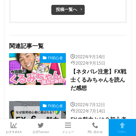
投稿一覧へ
関連記事一覧
2022年9月14日
FX初心者
2022年9月15日
【ネタバレ注意】FX戦
士くるみちゃんを読ん
だ感想
2022年7月12日
FX初心者
2022年7月14日
FXの魅力とは？初心者
でもハードルが低い理
おすすめEA
公式Twitter
メニュー
問い合わせ
TOPへ
由