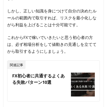
す
しかし、正しい知識を身につけて自分の決めたル
す
め
ールの範囲内で取引すれば、リスクを最小化しな
の
がら利益を上げることは十分可能です。
方
法
これからFXで稼いでいきたいと思う初心者の方
は、必ず相場分析をして値動きの見通しを立てて
から取引するようにしましょう。
関連記事
FX初心者に共通するよくあ
る失敗パターン10選