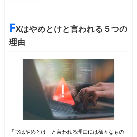
FX
は
F
や
Xはやめとけと言われる５つの
め
と
理由
け
と
言
わ
れ
る
５
つ
の
理
由
「FXはやめとけ」と言われる理由には様々なもの
1.1