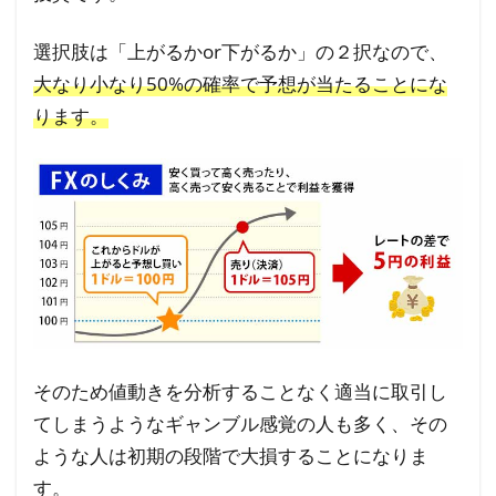
ら
選択肢は「上がるかor下がるか」の２択なので、
2
大なり小なり50%の確率で予想が当たることにな
FX
ります。
初
心
者
が
コ
ツ
コ
ツ
稼
ぐ
そのため値動きを分析することなく適当に取引し
た
てしまうようなギャンブル感覚の人も多く、その
め
ような人は初期の段階で大損することになりま
に
す。
お