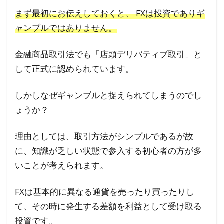
④多
まず最初にお伝えしておくと、 FXは投資でありギ
くの
ャンブルではありません。
勉強
が必
要だ
金融商品取引法でも「店頭デリバティブ取引」と
から
して正式に認められています。
1.5
しかしなぜギャンブルと捉えられてしまうのでし
理由
ょうか？
⑤ご
く僅
理由としては、取引方法がシンプルであるが故
かな
人し
に、知識が乏しい状態で参入する初心者の方が多
か稼
いことが考えられます。
げな
いと
FXは基本的に異なる通貨を売ったり買ったりし
思っ
て、その時に発生する差額を利益として受け取る
てい
投資です。
るか