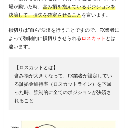
FX
場が動いた時、
含み損を抱えているポジションを
をす
決済して、損失を確定させること
を言います。
る場
合、
損切りは”自ら”決済を行うことですので、FX業者に
損切
よって強制的に損切りさせられる
ロスカット
とは
りは
違います。
とて
も重
要
【ロスカットとは】
2.1
含み損が大きくなって、FX業者が設定してい
FXの
る証拠金維持率（ロスカットライン）を下回
「コ
った時、強制的に全てのポジションが決済さ
ツコ
れること
ツド
カ
ン」
を防