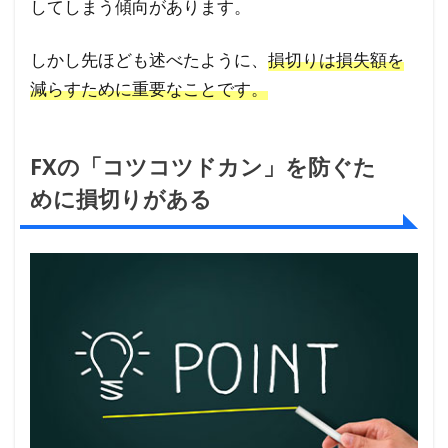
してしまう傾向があります。
（逆
指値
しかし先ほども述べたように、
損切りは損失額を
注
文）
減らすために重要なことです。
4.2
損切り
FXの「コツコツドカン」を防ぐた
の方法
めに損切りがある
②OCO
注文
5
FX
に
お
け
る
損
切