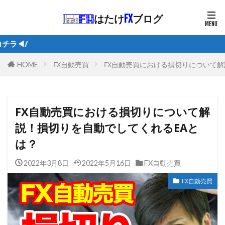
はたけ
FX
ブログ
/1日5分で
FX自動売買
FX自動売買における損切りについて解
HOME
FX自動売買における損切りについて解
説！損切りを自動でしてくれるEAと
は？
2022年3月8日
2022年5月16日
FX自動売買
FX自動売買