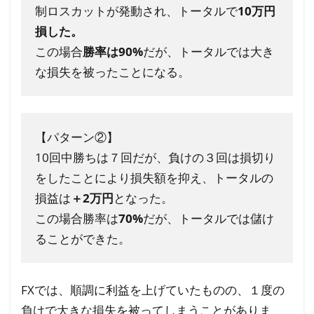
6
制ロスカットが発動され、トータルで
10万円
FX
損した。
自
この場合
勝率は90%
だが、トータルでは大き
動
な損失を被ったことになる。
売
買
に
お
【パターン②】
け
10回中勝ちは７回だが、負けの３回は損切り
る
をしたことにより損失額を抑え、トータルの
損
損益は
＋2万円
となった。
切
この場合勝率は
70%
だが、トータルでは儲け
り
の
ることができた。
ま
と
FXでは、順調に利益を上げていたものの、１度の
め
負けで大きな損失を被ってしまうことがありま