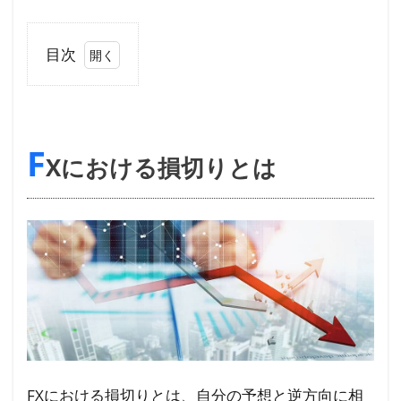
目次
1
FX
に
F
お
Xにおける損切りとは
け
る
損
切
り
と
は
2
裁量
で
FXにおける損切りとは、自分の予想と逆方向に相