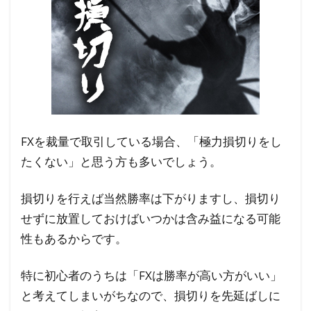
お
け
る
損
切
り
の
方
FXを裁量で取引している場合、「極力損切りをし
法
たくない」と思う方も多いでしょう。
4.1
損切りを行えば当然勝率は下がりますし、損切り
損切
りの
せずに放置しておけばいつかは含み益になる可能
方法
性もあるからです。
①ス
トッ
特に初心者のうちは「FXは勝率が高い方がいい」
プ注
と考えてしまいがちなので、損切りを先延ばしに
文