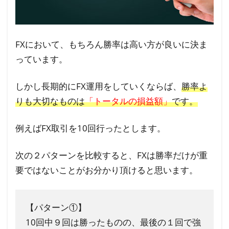
り
ラ
イ
FXにおいて、もちろん勝率は高い方が良いに決ま
ン
っています。
の
基
しかし長期的にFX運用をしていくならば、
勝率よ
準
りも大切なものは
「トータルの損益額」
です。
5.1
FXで
例えばFX取引を10回行ったとします。
損切
りの
次の２パターンを比較すると、FXは勝率だけが重
目安
要ではないことがお分かり頂けると思います。
とな
る
pips
【パターン①】
は？
10回中９回は勝ったものの、最後の１回で強