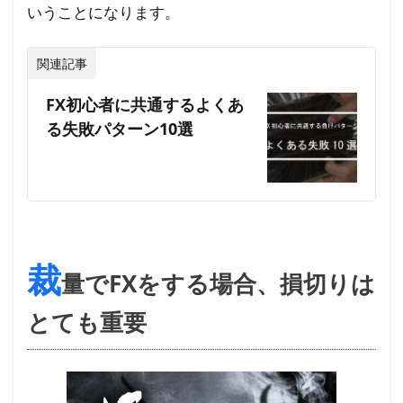
いうことになります。
3.1
自動
関連記事
売買
運用
FX初心者に共通するよくあ
中の
る失敗パターン10選
含み
損は
自分
で損
切り
しな
裁
い方
量でFXをする場合、損切りは
が良
い
とても重要
4
FX
に