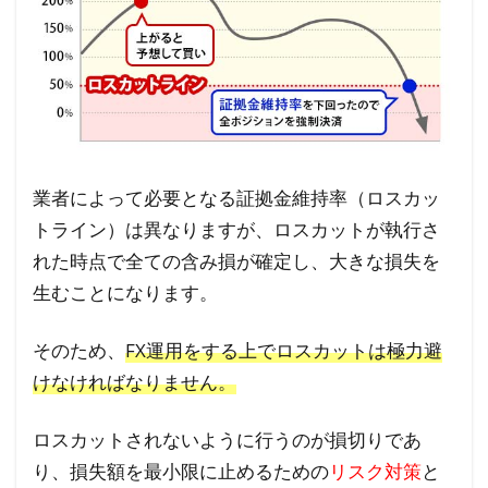
ぐた
めに
損切
りが
ある
3
損切
業者によって必要となる証拠金維持率（ロスカッ
り設
トライン）は異なりますが、ロスカットが執行さ
定の
れた時点で全ての含み損が確定し、大きな損失を
ない
生むことになります。
FX
自動
そのため、
FX運用をする上でロスカットは極力避
売買
けなければなりません。
は危
険な
の
ロスカットされないように行うのが損切りであ
か？
り、損失額を最小限に止めるための
リスク対策
と