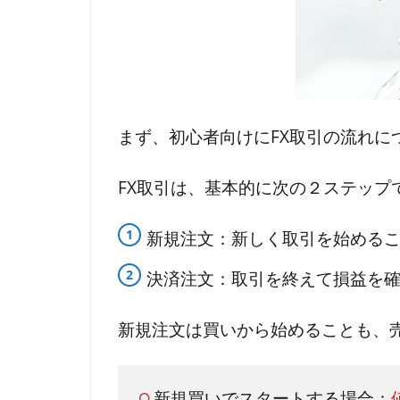
ス
テ
ッ
プ
で
まず、初心者向けにFX取引の流れに
完
了
FX取引は、基本的に次の２ステップ
す
る
新規注文：新しく取引を始める
2
決済注文：取引を終えて損益を
FX
の
新規注文は買いから始めることも、
や
り
新規買いでスタートする場合：
方