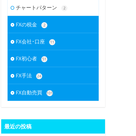
チャートパターン
2
FXの税金
2
FX会社･口座
11
FX初心者
51
FX手法
24
FX自動売買
101
最近の投稿