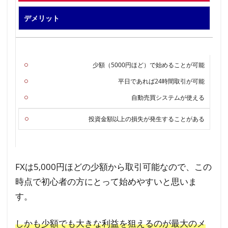
利益
を上
デメリット
げる
方法
7
少額（5000円ほど）で始めることが可能
ま
平日であれば24時間取引が可能
と
自動売買システムが使える
め
投資金額以上の損失が発生することがある
FXは5,000円ほどの少額から取引可能なので、この
時点で初心者の方にとって始めやすいと思いま
す。
しかも少額でも大きな利益を狙えるのが最大のメ