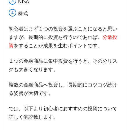
NISA
通貨
株式
（暗
号資
産）
初心者はまず１つの投資を選ぶことになると思い
ますが、長期的に投資を行うのであれば、
分散投
3.1
資
をすることが成果を生むポイントです。
仮想
通貨
１つの金融商品に集中投資を行うと、その分リス
（暗
クも大きくなります。
号資
産）
のメ
複数の金融商品へ投資し、長期的にコツコツ続け
リッ
る姿勢が大切です。
ト・
デメ
では、以下より初心者におすすめの投資について
リッ
詳しく解説致します。
ト