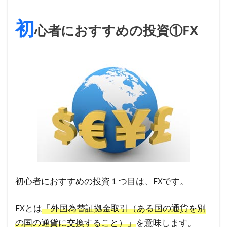
4
初心者
におすすめ
初
心者におすすめの投資①FX
の投資
③NISA（ニ
ーサ）
4.1
NISA（ニ
ーサ）の
メリッ
ト・デメ
リット
5
初
初心者におすすめの投資１つ目は、FXです。
心
者
FXとは
「外国為替証拠金取引（ある国の通貨を別
に
の国の通貨に交換すること）」
を意味します。
お