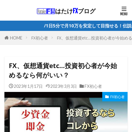
はたけ
FX
ブログ
/1日5分で月10万を安定して目指せる！伝説のEAの詳細は▶︎コチラ◀
FX初心者
FX、仮想通貨etc…投資初心者が今始め
HOME
FX、仮想通貨etc…投資初心者が今始
めるなら何がいい？
2023年1月17日
2023年3月3日
FX初心者
FX初心者