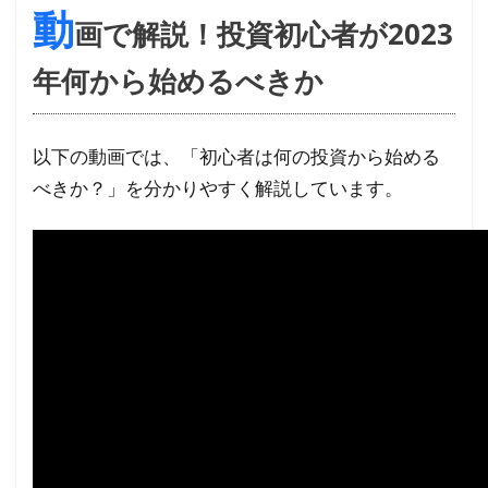
動
説！
画で解説！投資初心者が2023
投資
初心
年何から始めるべきか
者が
2023
年何
以下の動画では、「初心者は何の投資から始める
から
べきか？」を分かりやすく解説しています。
始め
るべ
きか
2
初心
者に
おす
すめ
の投
資