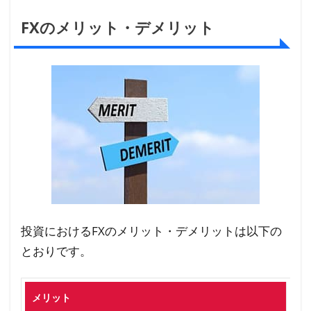
ト
FXのメリット・デメリット
6
投資
初心
者が
今始
める
なら
何が
い
い？
6.1
投資におけるFXのメリット・デメリットは以下の
FX初
とおりです。
心者
が最
短で
メリット