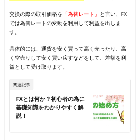
す
交換の際の取引価格を
「為替レート」
と言い、FX
す
では為替レートの変動を利用して利益を出しま
め
の
す。
投
資
具体的には、通貨を安く買って高く売ったり、高
④
く空売りして安く買い戻すなどをして、差額を利
株
益として受け取ります。
式
5.1
関連記事
株式
FXとは何か？初心者の為に
投資
のメ
基礎知識をわかりやすく解
リッ
説！
ト・
デメ
リッ