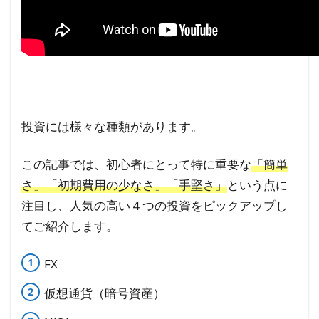
①FX
2.1
FXの
メリ
ッ
ト・
投資には様々な種類があります。
デメ
リッ
ト
この記事では、初心者にとって特に重要な
「簡単
さ」「初期費用の少なさ」「手堅さ」
という点に
3
注目し、人気の高い４つの投資をピックアップし
初心
てご紹介します。
者に
おす
すめ
FX
の投
仮想通貨（暗号資産）
資②
仮想