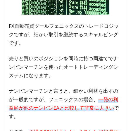
益報
告
3.2
FX自動売買ツールフェニックスのトレードロジッ
Twitter
クですが、細かい取引を継続するスキャルピング
上の口
です。
コミ
売りと買いのポジションを同時に持つ両建てでナ
4
ンピンマーチンを使ったオートトレーディングシ
FX
ステムになります。
自
動
売
ナンピンマーチンと言うと、細かい利益を出すの
買
が一般的ですが、フェニックスの場合、
一発の利
ツ
益額が他のナンピンEAと比較して非常に大きい
で
ー
す。
ル
フ