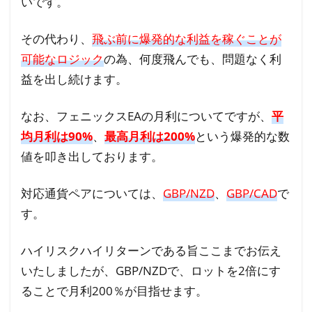
いです。
2.2
フォ
その代わり、
飛ぶ前に爆発的な利益を稼ぐことが
ワー
ドテ
可能なロジック
の為、何度飛んでも、問題なく利
スト
益を出し続けます。
3
なお、フェニックスEAの月利についてですが、
平
FX
均月利は90%
、
最高月利は200%
という爆発的な数
自
値を叩き出しております。
動
売
買
対応通貨ペアについては、
GBP/NZD
、
GBP/CAD
で
ツ
す。
ー
ル
ハイリスクハイリターンである旨ここまでお伝え
フ
いたしましたが、GBP/NZDで、ロットを2倍にす
ェ
ることで月利200％が目指せます。
ニ