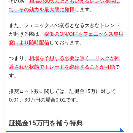
その為、
相場の80%以上ともいえるレンジ相場に
ェ
て、その効力を最大限に発揮
します。
ニ
ッ
また、フェニックスの弱点となる大きなトレンド
ク
ス
が起きる際は、
稼働のON/OFFをフェニックス専用
の
窓口より随時配信
しております。
ま
と
つまり、
相場を予想する必要は無く、リスクが回
め
避された状態でトレードを継続することが可能
で
5
す。
FX
自
推奨ロット数に関しては、証拠金15万に対して
動
0.01、30万円の場合0.02です。
売
買
ツ
証拠金15万円を補う特典
ー