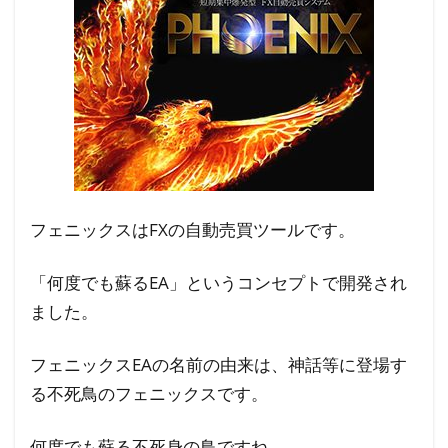
1.2
FX自
動売
買ツ
ール
フェ
ニッ
クス
の特
フェニックスはFXの自動売買ツールです。
徴
1.3
「何度でも蘇るEA」というコンセプトで開発され
FX自
ました。
動売
買ツ
フェニックスEAの名前の由来は、神話等に登場す
ール
る不死鳥のフェニックスです。
フェ
ニッ
何度でも蘇る不死身の鳥ですね。