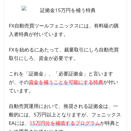
ル
フ
ェ
ニ
FX自動売買ツールフェニックスには、有料級の購
ッ
入者特典が付いています。
ク
ス
FXを始めるにあたって、裁量取引にしろ自動売買
の
取引にしろ、資金が必要です。
実
力
これを「証拠金」、「必要証拠金」と言います
を
が、その
動
資金を補うことを可能にする特典
が付い
画
ています。
で
チ
自動売買運用において、推奨される証拠金は、一
ェ
般的には、5万円以上となりますが、フェニックス
ッ
EAには、
15万円分を補填するプログラム
が特典と
ク