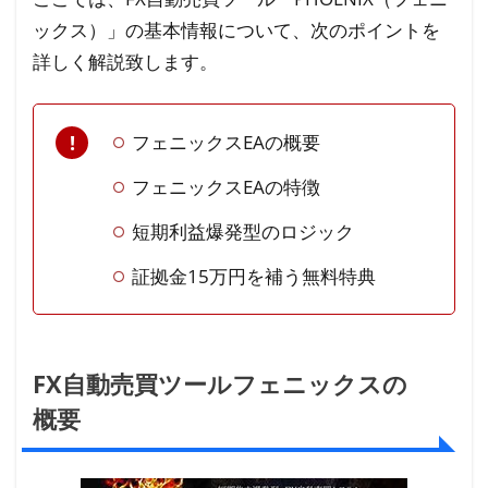
ス
ックス）」の基本情報について、次のポイントを
の
詳しく解説致します。
基
本
情
フェニックスEAの概要
報
フェニックスEAの特徴
1.1
短期利益爆発型のロジック
FX自
動売
証拠金15万円を補う無料特典
買ツ
ール
フェ
ニッ
FX自動売買ツールフェニックスの
クス
概要
の概
要