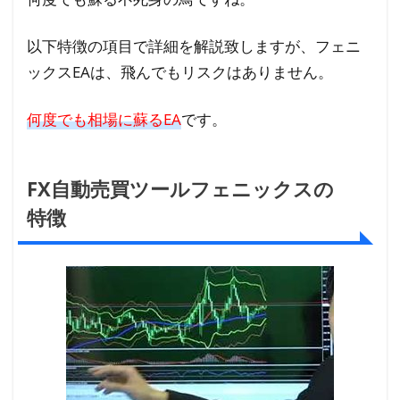
クス
のロ
以下特徴の項目で詳細を解説致しますが、フェニ
ジッ
ックスEAは、飛んでもリスクはありません。
ク
1.4
何度でも相場に蘇るEA
です。
証拠
金15
万円
FX自動売買ツールフェニックスの
を補
特徴
う特
典
2
FX
自
動
売
買