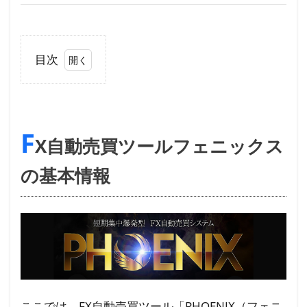
目次
1
FX
自
F
動
X自動売買ツールフェニックス
売
買
の基本情報
ツ
ー
ル
フ
ェ
ニ
ッ
ここでは、FX自動売買ツール「PHOENIX（フェニ
ク