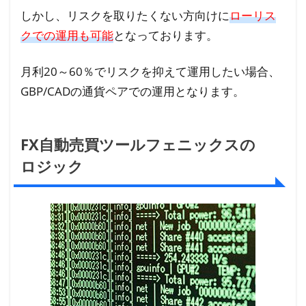
ッ
しかし、リスクを取りたくない方向けに
ローリス
ク
クでの運用も可能
となっております。
ス
の
口
月利20～60％でリスクを抑えて運用したい場合、
コ
GBP/CADの通貨ペアでの運用となります。
ミ
評
判
FX自動売買ツールフェニックスの
ロジック
3.1
フェ
ニッ
クス
導入
ユー
ザー
によ
る利