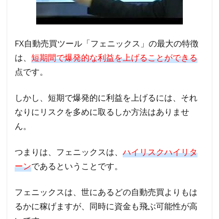
ツ
ー
ル
FX自動売買ツール「フェニックス」の最大の特徴
フ
は、
短期間で爆発的な利益を上げることができる
ェ
ニ
点です。
ッ
ク
しかし、短期で爆発的に利益を上げるには、それ
ス
なりにリスクを多めに取るしか方法はありませ
の
ん。
実
績
つまりは、フェニックスは、
ハイリスクハイリタ
2.1
ーン
であるということです。
バッ
クテ
フェニックスは、世にあるどの自動売買よりもは
スト
るかに稼げますが、同時に資金も飛ぶ可能性が高