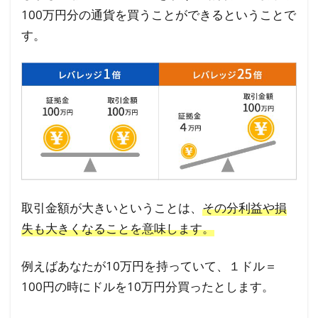
ブレ
100万円分の通貨を買うことができるということで
ット
す。
でも
取引
可能
2
FX
初心
者が
勝つ
には
取引金額が大きいということは、
その分利益や損
まず
失も大きくなることを意味します。
何を
すべ
例えばあなたが10万円を持っていて、１ドル＝
き
100円の時にドルを10万円分買ったとします。
か？