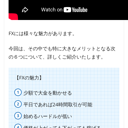
1.2
FXの
魅力
②平
FXには様々な魅力があります。
日で
あれ
今回は、その中でも特に大きなメリットとなる次
ば24
の６つについて、詳しくご紹介いたします。
時間
取引
が可
【FXの魅力】
能
少額で大金を動かせる
1.3
FXの
平日であれば24時間取引が可能
魅力
始めるハードルが低い
③始
める
価格が上がっても下がっても稼げる