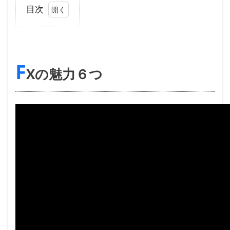
目次
1
FX
の
F
魅
Xの魅力６つ
力
６
つ
1.1
FXの
魅力
①少
額で
大金
を動
かせ
る