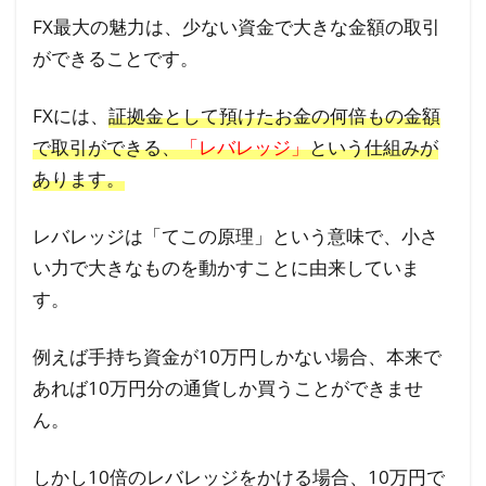
FXの
FX最大の魅力は、少ない資金で大きな金額の取引
魅力
ができることです。
⑤ス
ワッ
FXには、
証拠金として預けたお金の何倍もの金額
プポ
で取引ができる、
「レバレッジ」
という仕組みが
イン
あります。
トで
も利
レバレッジは「てこの原理」という意味で、小さ
益を
い力で大きなものを動かすことに由来していま
得ら
れる
す。
1.6
例えば手持ち資金が10万円しかない場合、本来で
FXの
あれば10万円分の通貨しか買うことができませ
魅力
ん。
⑥ス
マホ
しかし10倍のレバレッジをかける場合、10万円で
やタ