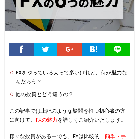
FX
をやっている人って多いけれど、何が
魅力
な
んだろう？
他の投資とどう違うの？
この記事では上記のような疑問を持つ
初心者
の方
に向けて、
FXの魅力
を詳しくご紹介いたします。
様々な投資がある中でも、FXは比較的
「簡単・手