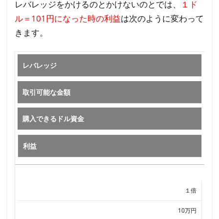
3
レバレッジをかけるのとかけないのとでは、
１ド
ま
ル＝101円になった時の利益
は次のように変わって
と
きます。
め
レバレッジ
取引可能な金額
購入できるドル資金
利益
１倍
10万円