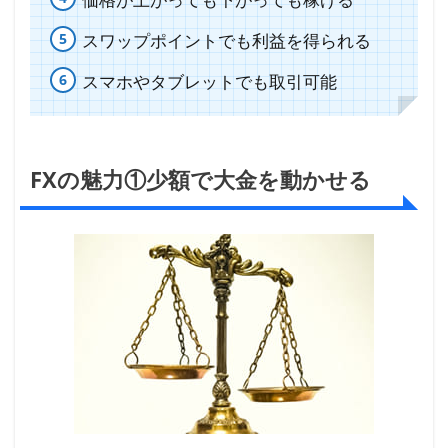
ハー
ドル
スワップポイントでも利益を得られる
が低
スマホやタブレットでも取引可能
い
1.4
FXの
FXの魅力①少額で大金を動かせる
魅力
④価
格が
上が
って
も下
がっ
ても
稼げ
る
1.5