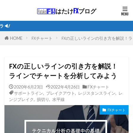
はたけ
FX
ブログ
/1日5分で月1
FXチャート
FXの正しいラインの引き方を解説！
HOME
FXの正しいラインの引き方を解説！
ラインでチャートを分析してみよう
2020年6月23日
2022年4月26日
FXチャート
サポートライン
,
ブレイクアウト
,
レジスタンスライン
,
レ
ンジブレイク
,
損切り
,
水平線
FXチャート