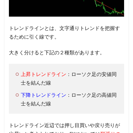
③ト
レン
ドの
転換
トレンドラインとは、文字通りトレンドを把握す
点が
るために引く線です。
分か
るか
大きく分けると下記の２種類があります。
ら
3
FX
上昇トレンドライン
：ローソク足の安値同
の
士を結んだ線
水
下降トレンドライン
：ローソク足の高値同
平
士を結んだ線
線
ラ
イ
トレンドライン近辺では押し目買いや戻り売りが
ン
の