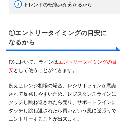
ン
トレンドの転換点が分かるから
の
引
き
方
①エントリータイミングの目安に
5
なるから
FX
のラ
FXにおいて、ラインは
エントリータイミングの目
イン
安
として使うことができます。
トレ
ード
の基
例えばレンジ相場の場合、レジサポラインが意識
礎を
されて反発しやすいため、レジスタンスラインに
最短
タッチし跳ね返されたら売り、サポートラインに
で覚
タッチし跳ね返されたら買いという風に逆張りで
える
エントリーすることが出来ます。
に
は？