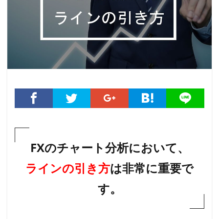
FX
の
チャート
分析において、
ライン
の引き方
は非常に重要で
す。