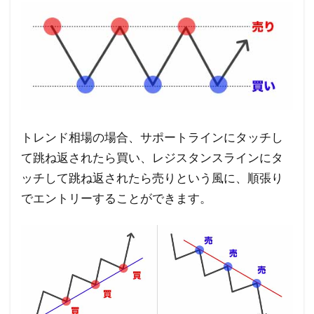
6
FX
の
ラ
イ
ン
の
トレンド相場の場合、サポートラインにタッチし
引
て跳ね返されたら買い、レジスタンスラインにタ
き
ッチして跳ね返されたら売りという風に、順張り
方
でエントリーすることができます。
ま
と
め
7
動画
説明