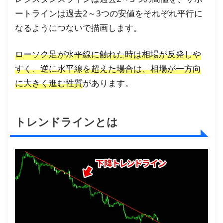
にな
ートラインは過去2～3つの安値をそれぞれ平行に
るか
なるようにつないで描画します。
ら
2.2
ローソク足が水平線に触れた時は相場が反発しや
②ス
すく、逆に水平線を超えた場合は、相場が一方向
トッ
に大きく進む性質
があります。
プロ
ス
（損
トレンドラインとは
切
り）
の目
安に
なる
から
2.3