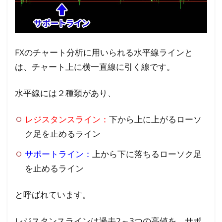
が
有
利
に
FXのチャート分析に用いられる水平線ラインと
で
は、チャート上に横一直線に引く線です。
き
る
水平線には２種類があり、
の
か
レジスタンスライン：
下から上に上がるローソ
2.1
ク足を止めるライン
①エ
サポートライン：
上から下に落ちるローソク足
ント
を止めるライン
リー
タイ
ミン
と呼ばれています。
グの
目安
レジスタンスラインは過去2～3つの高値を、サポ