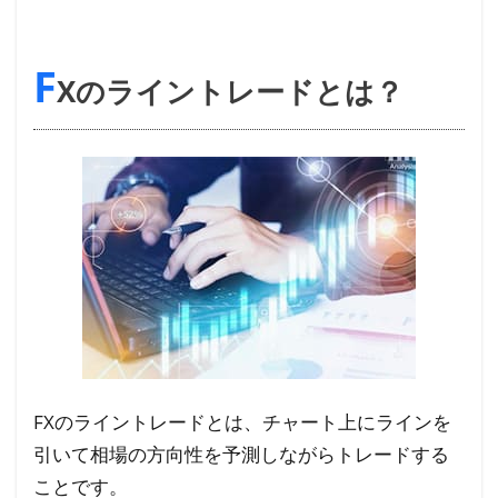
FX
のラ
F
イン
Xのライントレードとは？
トレ
ード
と
は？
1.1
水平
線ラ
イン
とは
1.2
トレ
FXのライントレードとは、チャート上にラインを
ンド
引いて相場の方向性を予測しながらトレードする
ライ
ことです。