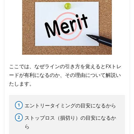
落し
た起
点
3.3
③高
値と
安値
ここでは、なぜラインの引き方を覚えるとFXトレ
4
FX
ードが有利になるのか、その理由について解説い
の
たします。
ト
レ
ン
エントリータイミングの目安になるから
ド
ストップロス（損切り）の目安になるか
ラ
ら
イ