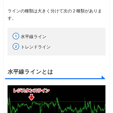
ンと
は
ラインの種類は大きく分けて次の２種類がありま
2
す。
何
故
水平線ライン
ラ
イ
トレンドライン
ン
の
引
き
水平線ラインとは
方
を
覚
え
る
と
FX