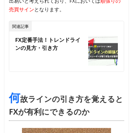
出易いと考えられており、FXにおいては
順張りの
引
売買サイン
となります。
き
方
関連記事
3.1
FX定番手法！トレンドライ
①多
ンの見方・引き方
く止
めら
れて
いる
場所
3.2
何
故ラインの引き方を覚えると
②急
上昇
FXが有利にできるのか
もし
くは
急下