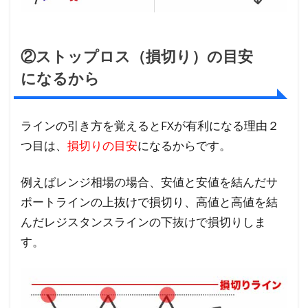
でラ
イン
の引
②ストップロス（損切り）の目安
き方
を紹
になるから
介！
ラインの引き方を覚えるとFXが有利になる理由２
つ目は、
損切りの目安
になるからです。
例えばレンジ相場の場合、安値と安値を結んだサ
ポートラインの上抜けで損切り、高値と高値を結
んだレジスタンスラインの下抜けで損切りしま
す。