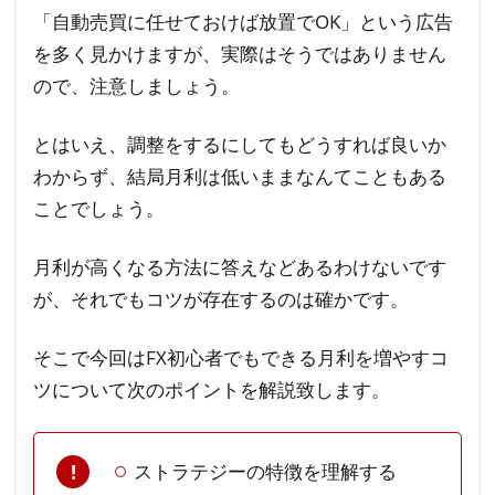
「自動売買に任せておけば放置でOK」という広告
スト
を多く見かけますが、実際はそうではありません
ラテ
ジー
ので、注意しましょう。
の特
徴を
とはいえ、調整をするにしてもどうすれば良いか
理解
わからず、結局月利は低いままなんてこともある
する
ことでしょう。
1.2
月利が高くなる方法に答えなどあるわけないです
ファ
ンダ
が、それでもコツが存在するのは確かです。
メン
タル
そこで今回はFX初心者でもできる月利を増やすコ
ズ分
ツについて次のポイントを解説致します。
析を
行う
ストラテジーの特徴を理解する
1.3