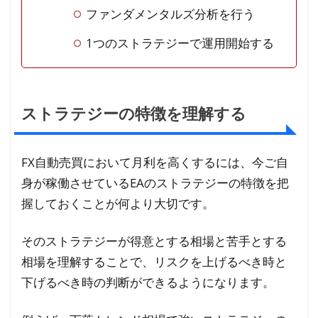
1つの
ファンダメンタルズ分析を行う
スト
1つのストラテジーで運用開始する
ラテ
ジー
で運
用開
ストラテジーの特徴を理解する
始す
る
2
FX自動売買において月利を高くするには、今ご自
FX
身が稼働させているEAのストラテジーの特徴を把
自
握しておくことが何より大切です。
動
売
そのストラテジーが得意とする相場と苦手とする
買
相場を理解することで、リスクを上げるべき時と
運
下げるべき時の判断ができるようになります。
用
で