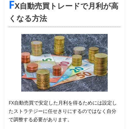
F
動
X自動売買トレードで月利が高
売
買
くなる方法
ト
レ
ー
ド
で
月
利
が
高
く
な
る
FX自動売買で安定した月利を得るためには設定し
方
たストラテジーに任せきりにするのではなく自分
法
で調整する必要があります。
1.1