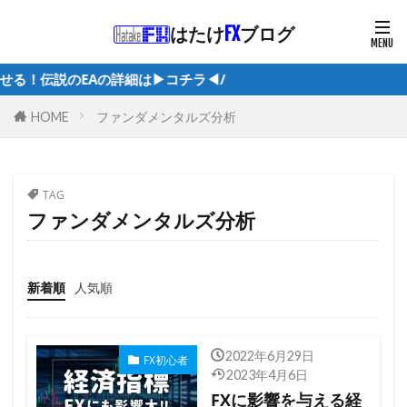
はたけ
FX
ブログ
！伝説のEAの詳細は▶︎コチラ◀︎/
ファンダメンタルズ分析
HOME
TAG
ファンダメンタルズ分析
新着順
人気順
2022年6月29日
FX初心者
2023年4月6日
FXに影響を与える経