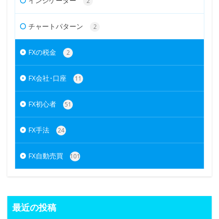
インジケーター
2
チャートパターン
2
FXの税金
2
FX会社･口座
11
FX初心者
51
FX手法
24
FX自動売買
101
最近の投稿