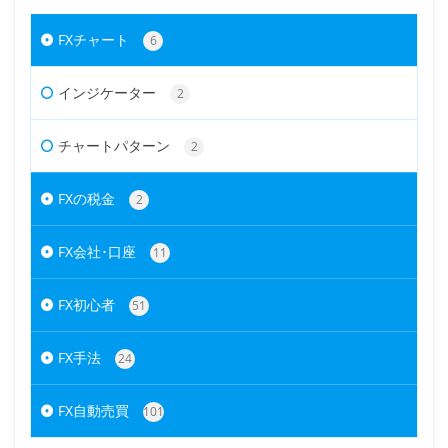
FXチャート
6
インジケーター
2
チャートパターン
2
FXの税金
2
FX会社･口座
11
FX初心者
51
FX手法
24
FX自動売買
101